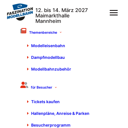
Themenbereiche
20. Januar 2026
Modelleisenbahn
Die Spur N Modellbahn-
Anlagen stellen sich vor
Dampfmodellbau
Modellbahnzubehör
für Besucher
Tickets kaufen
Hallenpläne, Anreise & Parken
Besucherprogramm