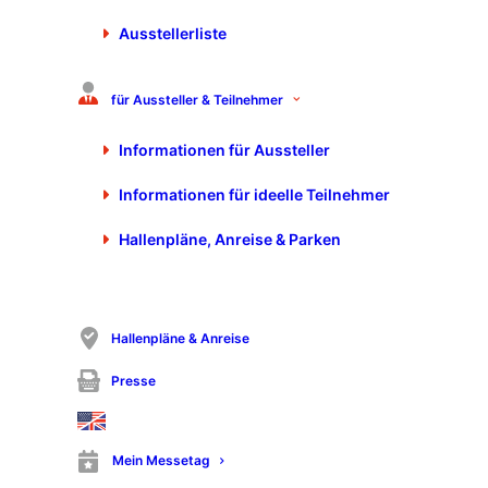
Anlagen in allen Spurweiten darf
Ausstellerliste
sich der passionierte Modellbahn-
Fan wie immer ganz besonders auf
für Aussteller & Teilnehmer
die spezialisierten Kleinserien-
Hersteller und namhaften
Informationen für Aussteller
Aussteller mit ihren brandneuen
Produkten und top-aktuellen
Informationen für ideelle Teilnehmer
Branchen-Neuheiten freuen.
Hallenpläne, Anreise & Parken
Informationen für:
Hallenpläne & Anreise
Besucher
Presse
Aussteller
Mein Messetag
Teilnehmer