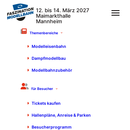
Themenbereiche
Modelleisenbahn
12.
Faszination Modellbahn
|
12. bis 14. März 2027
Dampfmodellbau
|
Maimarkthalle Mannheim
Modellbahnzubehör
Die FASZINATION MODELLBAHN IN
MANNHEIM bietet glühenden
für Besucher
Modellbahn-Fans 100%
Modelleisenbahn und ist
Tickets kaufen
internationaler Treffpunkt der
Hallenpläne, Anreise & Parken
Community. Neben vielen
extravaganten Modellbahn-
Besucherprogramm